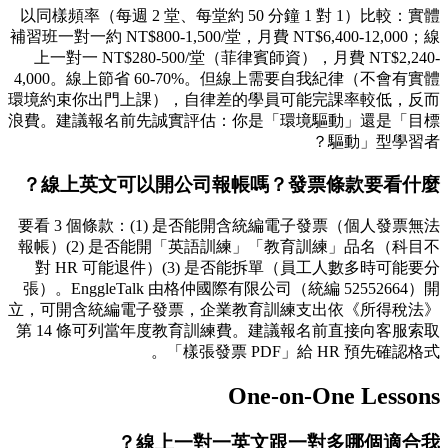
以同樣頻率（每週 2 堂、每堂約 50 分鐘 1 對 1）比較：實體
補習班一對一約 NT$800-1,500/堂，月費 NT$6,400-12,000；線
上一對一 NT$280-500/堂（菲律賓師資），月費 NT$2,240-
4,000。線上節省 60-70%。但線上需要自我紀律（不會有實體
環境約束你出門上課），自律差的學員可能完課率較低，反而
浪費。建議報名前先誠實評估：你是「環境驅動」還是「目標
驅動」型學習者？
線上英文可以開公司報帳嗎？發票條款要看什麼？
要看 3 個條款：(1) 是否能開含統編電子發票（個人發票無法
報帳）(2) 是否能開「英語訓練」「教育訓練」品名（科目不
對 HR 可能退件）(3) 是否能拆單（員工人數多時可能要分
張）。EnggleTalk 由格仲國際有限公司（統編 52552664）開
立，可開含統編電子發票，企業教育訓練支出依《所得稅法》
第 14 條可列當年度教育訓練費。建議報名前直接向客服索取
「樣張發票 PDF」給 HR 預先確認格式。
One-on-One Lessons
線上一對一英文跟一對多哪個適合我？