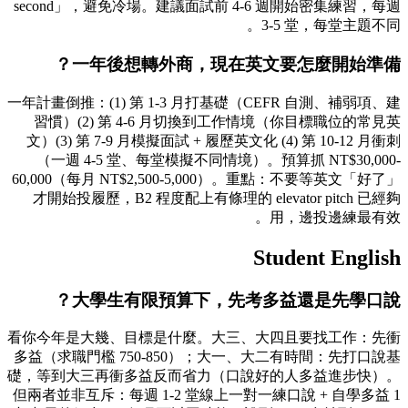
second」，避免冷場。建議面試前 4-6 週開始密集練習，每週
3-5 堂，每堂主題不同。
一年後想轉外商，現在英文要怎麼開始準備？
一年計畫倒推：(1) 第 1-3 月打基礎（CEFR 自測、補弱項、建
習慣）(2) 第 4-6 月切換到工作情境（你目標職位的常見英
文）(3) 第 7-9 月模擬面試 + 履歷英文化 (4) 第 10-12 月衝刺
（一週 4-5 堂、每堂模擬不同情境）。預算抓 NT$30,000-
60,000（每月 NT$2,500-5,000）。重點：不要等英文「好了」
才開始投履歷，B2 程度配上有條理的 elevator pitch 已經夠
用，邊投邊練最有效。
Student English
大學生有限預算下，先考多益還是先學口說？
看你今年是大幾、目標是什麼。大三、大四且要找工作：先衝
多益（求職門檻 750-850）；大一、大二有時間：先打口說基
礎，等到大三再衝多益反而省力（口說好的人多益進步快）。
但兩者並非互斥：每週 1-2 堂線上一對一練口說 + 自學多益 1