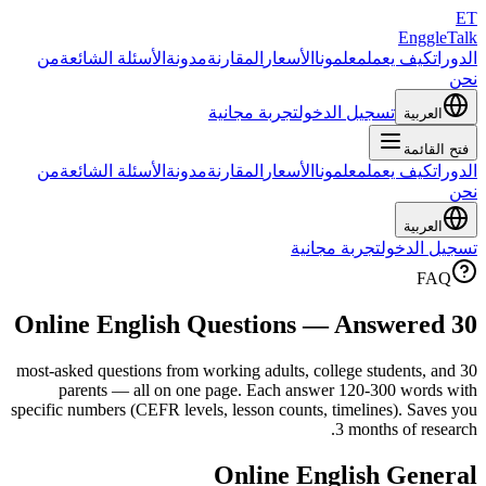
ET
EnggleTalk
الدورات
كيف يعمل
معلمونا
الأسعار
المقارنة
مدونة
الأسئلة الشائعة
من
نحن
تسجيل الدخول
تجربة مجانية
العربية
فتح القائمة
الدورات
كيف يعمل
معلمونا
الأسعار
المقارنة
مدونة
الأسئلة الشائعة
من
نحن
العربية
تسجيل الدخول
تجربة مجانية
FAQ
30 Online English Questions — Answered
30 most-asked questions from working adults, college students, and
parents — all on one page. Each answer 120-300 words with
specific numbers (CEFR levels, lesson counts, timelines). Saves you
3 months of research.
Online English General