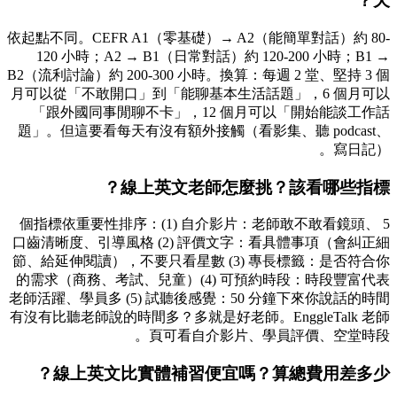
天？
依起點不同。CEFR A1（零基礎）→ A2（能簡單對話）約 80-
120 小時；A2 → B1（日常對話）約 120-200 小時；B1 →
B2（流利討論）約 200-300 小時。換算：每週 2 堂、堅持 3 個
月可以從「不敢開口」到「能聊基本生活話題」，6 個月可以
「跟外國同事閒聊不卡」，12 個月可以「開始能談工作話
題」。但這要看每天有沒有額外接觸（看影集、聽 podcast、
寫日記）。
線上英文老師怎麼挑？該看哪些指標？
5 個指標依重要性排序：(1) 自介影片：老師敢不敢看鏡頭、
口齒清晰度、引導風格 (2) 評價文字：看具體事項（會糾正細
節、給延伸閱讀），不要只看星數 (3) 專長標籤：是否符合你
的需求（商務、考試、兒童）(4) 可預約時段：時段豐富代表
老師活躍、學員多 (5) 試聽後感覺：50 分鐘下來你說話的時間
有沒有比聽老師說的時間多？多就是好老師。EnggleTalk 老師
頁可看自介影片、學員評價、空堂時段。
線上英文比實體補習便宜嗎？算總費用差多少？