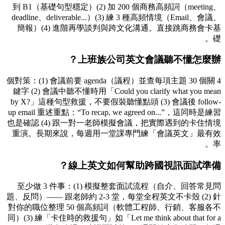
到 B1（基礎句型穩定）(2) 加 200 個商務高頻詞（meeting、
deadline、deliverable...）(3) 練 3 種高頻情境（Email、會議、
簡報）(4) 進階再學談判與跨文化溝通。直接跳商務會卡基
礎。
上班族公司英文會議聽不懂怎麼辦？
4 個對策：(1) 會議前要 agenda（議程）並查每項主題 30 個關
鍵字 (2) 會議中聽不懂時用「Could you clarify what you mean
by X?」這種句型救援，不要假裝聽懂點頭 (3) 會議後 follow-
up email 重述重點：“To recap, we agreed on...”，這同時是練習
也是確認 (4) 跟一對一老師模擬會議，把實際遇到的卡住情境
重演。長期來說，每週用一堂課專門練「會議英文」最有效
率。
線上英文如何幫助跨國視訊面試準備？
至少做 3 件事：(1) 模擬整套面試流程（自介、回答常見問
題、反問）—— 跟老師約 2-3 堂，每堂全程英文不卡殼 (2) 針
對你的職位整理 50 個高頻詞（軟體工程師、行銷、客服各不
同）(3) 練「卡住時的救援句」如「Let me think about that for a