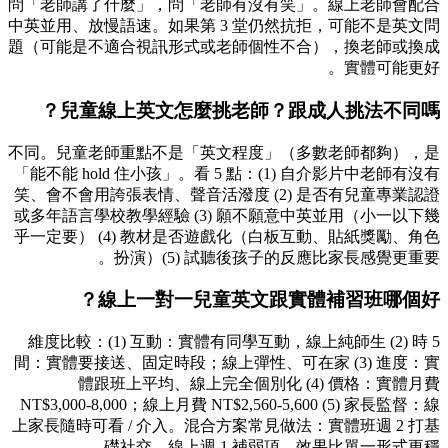
問「老師講了什麼」，問「老師有沒有笑」。線上老師會配合
中英並用、放慢語速。如果第 3 堂仍然抗拒，可能不是英文問
題（可能是不適合視訊形式或老師個性不合），換老師或換成
實體可能更好。
兒童線上英文怎麼挑老師？跟成人挑法不同嗎？
不同。兒童老師重點不是「英文程度」（多數老師都夠），是
「能不能 hold 住小孩」。看 5 點：(1) 自介影片中老師有沒有
笑、會不會用誇張表情、聲音活潑度 (2) 是否有兒童專業認證
或多年語言學校教學經驗 (3) 願不願意中英並用（小一以下幾
乎一定要） (4) 教材是否遊戲化（白板互動、貼紙獎勵、角色
扮演）(5) 試聽後孩子的反應比家長感覺更重要。
線上一對一兒童英文跟實體補習班哪個好？
5 維度比較：(1) 互動：實體有同學互動，線上純師生 (2) 時
間：實體要接送、固定時段；線上彈性、可在家 (3) 進度：實
體跟班上平均、線上完全個別化 (4) 價格：實體月費
NT$3,000-8,000；線上月費 NT$2,560-5,600 (5) 家長監督：線
上家長隨時可看 / 介入。混合方案常見做法：實體班週 2 打基
礎社交、線上週 1 補弱項，效果比單一形式更穩。