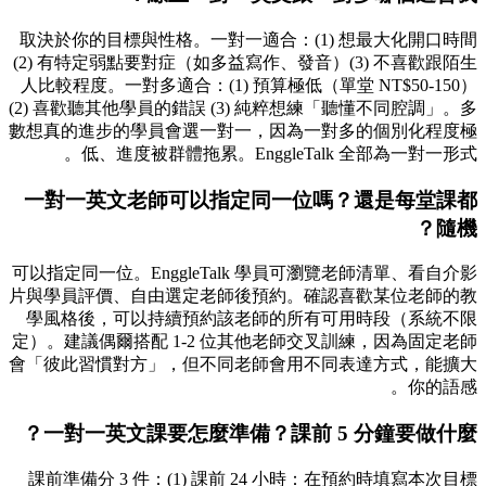
取決於你的目標與性格。一對一適合：(1) 想最大化開口時間
(2) 有特定弱點要對症（如多益寫作、發音）(3) 不喜歡跟陌生
人比較程度。一對多適合：(1) 預算極低（單堂 NT$50-150）
(2) 喜歡聽其他學員的錯誤 (3) 純粹想練「聽懂不同腔調」。多
數想真的進步的學員會選一對一，因為一對多的個別化程度極
低、進度被群體拖累。EnggleTalk 全部為一對一形式。
一對一英文老師可以指定同一位嗎？還是每堂課都
隨機？
可以指定同一位。EnggleTalk 學員可瀏覽老師清單、看自介影
片與學員評價、自由選定老師後預約。確認喜歡某位老師的教
學風格後，可以持續預約該老師的所有可用時段（系統不限
定）。建議偶爾搭配 1-2 位其他老師交叉訓練，因為固定老師
會「彼此習慣對方」，但不同老師會用不同表達方式，能擴大
你的語感。
一對一英文課要怎麼準備？課前 5 分鐘要做什麼？
課前準備分 3 件：(1) 課前 24 小時：在預約時填寫本次目標