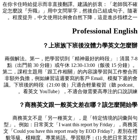
在你卡住時給提示而非直接翻譯。建議的折衷：「老師我不確
定怎麼說『升職』」用中文問單字，然後自己組成句子。隨著
程度提升，中文使用比例會自然下降，這是進步指標之一。
Professional English
上班族下班後沒體力學英文怎麼辦？
兩個解法。第一，把學習切到「精神最好的時段」：清晨 7-8
點（出門前 30 分鐘）或午休 12:30-13:00（飯後 15 分鐘）。
第二，課程主題用「跟工作相關」的內容讓學習與工作整合而
非額外負擔，例如練習這週要寫的客戶 Email、模擬下週的會
議。下班後的時段（21:00 後）只適合輕量複習（聽 podcast、
看英文 YouTube），不適合做需要高專注的口說訓練。
商務英文跟一般英文差在哪？該怎麼開始學？
商務英文不是「另一種英文」，是「特定情境的詞彙與句
型」。例如：日常英文「I want this report by Friday」，商務英
文「Could you have this report ready by EOD Friday?」差別在禮
貌等級、模糊度、專業術語。學習順序：(1) 先把日常英文打