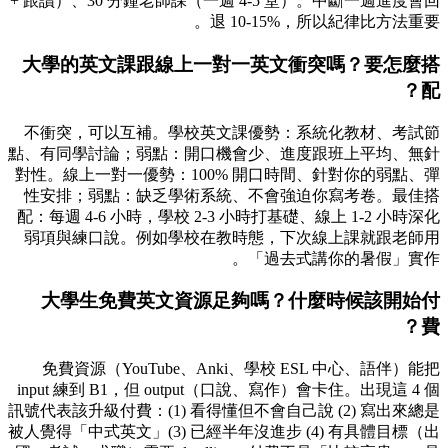
+ 跟讀）、30 分鐘老師課（一週 4-5 堂）。中斷一週進度會回
退 10-15%，所以紀律比方法重要。
大學的英文課跟線上一對一英文衝突嗎？要怎麼搭
配？
不衝突，可以互補。學校英文課優勢：系統化教材、考試節
點、有同學討論；弱點：開口機會少、進度跟班上平均、無針
對性。線上一對一優勢：100% 開口時間、針對你的弱點、彈
性安排；弱點：缺乏學術系統、不會強迫你寫考卷。最佳搭
配：每週 4-6 小時，學校 2-3 小時打基礎、線上 1-2 小時深化
弱項與練口說。例如學校在教時態，下次線上課就跟老師用
「過去式講你的暑假」實作。
大學生免費英文資源足夠嗎？什麼時候該開始付
費？
免費資源（YouTube、Anki、學校 ESL 中心、語伴）能把
input 練到 B1，但 output（口說、寫作）會卡住。出現這 4 個
訊號代表該升級付費：(1) 看得懂但不會自己說 (2) 寫出來總是
被人覺得「中式英文」(3) 已經半年沒進步 (4) 有具體目標（出