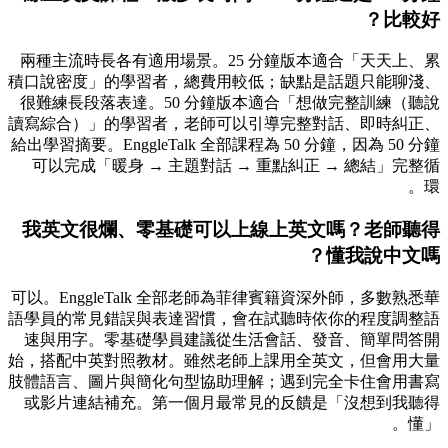
比較好？
兩種主流時長各有適用場景。25 分鐘版本適合「天天上、累
積口說密度」的學習者，總費用較低；缺點是話題只能聊淺、
很難練長段落表達。50 分鐘版本適合「想做完整訓練（聽說
讀寫綜合）」的學習者，老師可以引導完整對話、即時糾正、
給出學習摘要。EnggleTalk 全部課程為 50 分鐘，因為 50 分鐘
可以完成「暖身 → 主題對話 → 重點糾正 → 總結」完整循
環。
我英文很爛、零基礎可以上線上英文嗎？老師聽得
懂我說中文嗎？
可以。EnggleTalk 全部老師為菲律賓籍資深外師，多數熟悉華
語學員的常見錯誤與表達習慣，會在試聽時依你的程度調整語
速與用字。零基礎學員建議從生活會話、發音、簡單問答開
始，搭配中英對照教材。雖然老師上課用全英文，但會用大量
肢體語言、圖片與簡化句型協助理解；遇到完全卡住會用書寫
或影片連結補充。第一個月最常見的反饋是「沒想到我聽得
懂」。