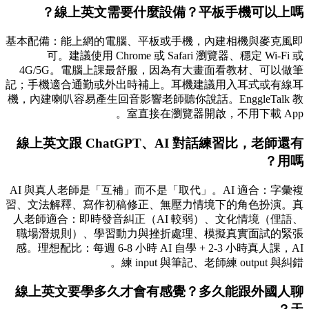
線上英文需要什麼設備？平板手機可以上嗎？
基本配備：能上網的電腦、平板或手機，內建相機與麥克風即
可。建議使用 Chrome 或 Safari 瀏覽器、穩定 Wi-Fi 或
4G/5G。電腦上課最舒服，因為有大畫面看教材、可以做筆
記；手機適合通勤或外出時補上。耳機建議用入耳式或有線耳
機，內建喇叭容易產生回音影響老師聽你說話。EnggleTalk 教
室直接在瀏覽器開啟，不用下載 App。
線上英文跟 ChatGPT、AI 對話練習比，老師還有
用嗎？
AI 與真人老師是「互補」而不是「取代」。AI 適合：字彙複
習、文法解釋、寫作初稿修正、無壓力情境下的角色扮演。真
人老師適合：即時發音糾正（AI 較弱）、文化情境（俚語、
職場潛規則）、學習動力與挫折處理、模擬真實面試的緊張
感。理想配比：每週 6-8 小時 AI 自學 + 2-3 小時真人課，AI
練 input 與筆記、老師練 output 與糾錯。
線上英文要學多久才會有感覺？多久能跟外國人聊