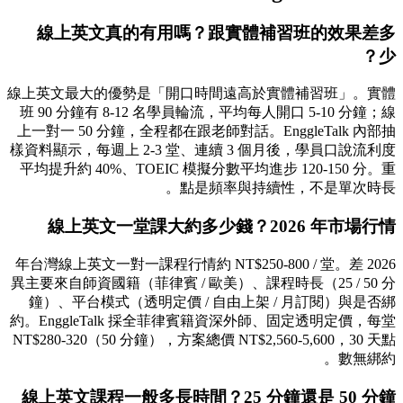
線上英文真的有用嗎？跟實體補習班的效果差多
少？
線上英文最大的優勢是「開口時間遠高於實體補習班」。實體
班 90 分鐘有 8-12 名學員輪流，平均每人開口 5-10 分鐘；線
上一對一 50 分鐘，全程都在跟老師對話。EnggleTalk 內部抽
樣資料顯示，每週上 2-3 堂、連續 3 個月後，學員口說流利度
平均提升約 40%、TOEIC 模擬分數平均進步 120-150 分。重
點是頻率與持續性，不是單次時長。
線上英文一堂課大約多少錢？2026 年市場行情
2026 年台灣線上英文一對一課程行情約 NT$250-800 / 堂。差
異主要來自師資國籍（菲律賓 / 歐美）、課程時長（25 / 50 分
鐘）、平台模式（透明定價 / 自由上架 / 月訂閱）與是否綁
約。EnggleTalk 採全菲律賓籍資深外師、固定透明定價，每堂
NT$280-320（50 分鐘），方案總價 NT$2,560-5,600，30 天點
數無綁約。
線上英文課程一般多長時間？25 分鐘還是 50 分鐘