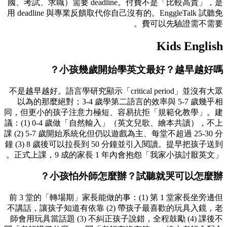
國、考試、求職）需要 deadline。付費不是「比較高貴」，是
用 deadline 與專業反饋取代你自己沒有的。EnggleTalk 試聽免
費可以先驗證需不需要。
Kids English
小孩幾歲開始學英文最好？越早越好嗎？
不是越早越好。語言學研究顯示「critical period」並沒有大眾
以為的那麼絕對；3-4 歲學第二語言的效率與 5-7 歲幾乎相
同，但更小的孩子注意力極短、容易抗拒「規範化教學」。建
議：(1) 0-4 歲做「自然輸入」（英文兒歌、繪本共讀），不上
課 (2) 5-7 歲開始系統化但仍以遊戲為主、每堂不超過 25-30 分
鐘 (3) 8 歲後可以拉長到 50 分鐘並引入閱讀。提早把孩子送到
正式上課，9 成的家長 1 年內會抱怨「我家小孩討厭英文」。
小孩怕外師怎麼辦？試聽就哭可以怎麼辦？
前 3 堂的「轉場期」家長能做的事：(1) 第 1 堂家長坐旁邊但
不講話，讓孩子知道有依靠 (2) 帶孩子最喜歡的玩具入鏡，老
師會用玩具當話題 (3) 不糾正孩子說錯，全程鼓勵 (4) 課後不