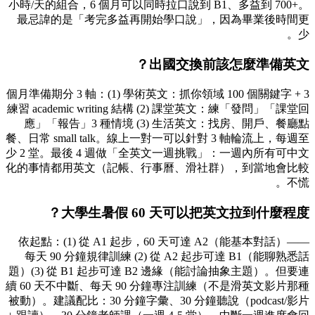
小時/天的組合，6 個月可以同時拉口說到 B1、多益到 700+。
最忌諱的是「考完多益再開始學口說」，因為畢業後時間更
少。
出國交換前該怎麼準備英文？
3 個月準備期分 3 軸：(1) 學術英文：抓你領域 100 個關鍵字 +
練習 academic writing 結構 (2) 課堂英文：練「發問」「課堂回
應」「報告」3 種情境 (3) 生活英文：找房、開戶、餐廳點
餐、日常 small talk。線上一對一可以針對 3 軸輪流上，每週至
少 2 堂。最後 4 週做「全英文一週挑戰」：一週內所有可中文
化的事情都用英文（記帳、行事曆、滑社群），到當地會比較
不慌。
大學生暑假 60 天可以把英文拉到什麼程度？
依起點：(1) 從 A1 起步，60 天可達 A2（能基本對話）——
每天 90 分鐘規律訓練 (2) 從 A2 起步可達 B1（能聊熟悉話
題）(3) 從 B1 起步可達 B2 邊緣（能討論抽象主題）。但要連
續 60 天不中斷、每天 90 分鐘專注訓練（不是滑英文影片那種
被動）。建議配比：30 分鐘字彙、30 分鐘聽說（podcast/影片