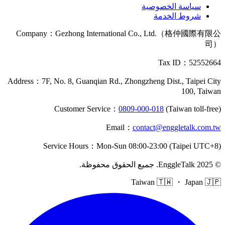
سياسة الخصوصية
شروط الخدمة
Company
：
Gezhong International Co., Ltd.（格仲國際有限公
司）
Tax ID
：52552664
Address
：
7F, No. 8, Guanqian Rd., Zhongzheng Dist., Taipei City
100, Taiwan
Customer Service
：
0809-000-018
(Taiwan toll-free)
Email
：
contact@enggletalk.com.tw
Service Hours
：
Mon-Sun 08:00-23:00 (Taipei UTC+8)
©
2025
EnggleTalk
.
جميع الحقوق محفوظة
.
Taiwan 🇹🇼 ・ Japan 🇯🇵