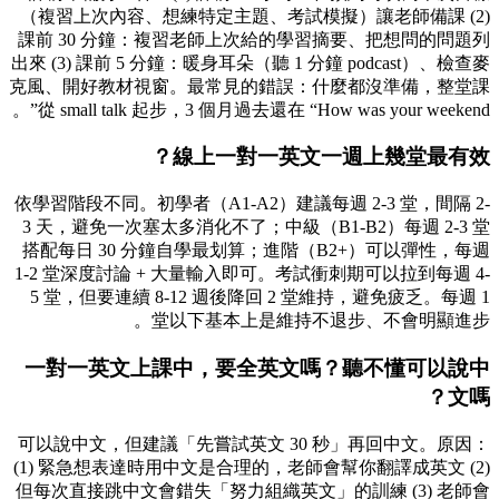
（複習上次內容、想練特定主題、考試模擬）讓老師備課 (2)
課前 30 分鐘：複習老師上次給的學習摘要、把想問的問題列
出來 (3) 課前 5 分鐘：暖身耳朵（聽 1 分鐘 podcast）、檢查麥
克風、開好教材視窗。最常見的錯誤：什麼都沒準備，整堂課
從 small talk 起步，3 個月過去還在 “How was your weekend”。
線上一對一英文一週上幾堂最有效？
依學習階段不同。初學者（A1-A2）建議每週 2-3 堂，間隔 2-
3 天，避免一次塞太多消化不了；中級（B1-B2）每週 2-3 堂
搭配每日 30 分鐘自學最划算；進階（B2+）可以彈性，每週
1-2 堂深度討論 + 大量輸入即可。考試衝刺期可以拉到每週 4-
5 堂，但要連續 8-12 週後降回 2 堂維持，避免疲乏。每週 1
堂以下基本上是維持不退步、不會明顯進步。
一對一英文上課中，要全英文嗎？聽不懂可以說中
文嗎？
可以說中文，但建議「先嘗試英文 30 秒」再回中文。原因：
(1) 緊急想表達時用中文是合理的，老師會幫你翻譯成英文 (2)
但每次直接跳中文會錯失「努力組織英文」的訓練 (3) 老師會