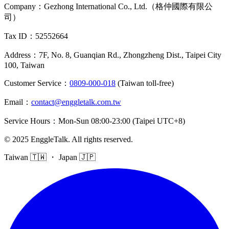
Company
：
Gezhong International Co., Ltd.（格仲國際有限公
司）
Tax ID
：52552664
Address
：
7F, No. 8, Guanqian Rd., Zhongzheng Dist., Taipei City
100, Taiwan
Customer Service
：
0809-000-018
(Taiwan toll-free)
Email
：
contact@enggletalk.com.tw
Service Hours
：
Mon-Sun 08:00-23:00 (Taipei UTC+8)
©
2025
EnggleTalk
.
All rights reserved
.
Taiwan 🇹🇼 ・ Japan 🇯🇵