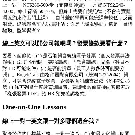
上一對一 NT$280-500/堂（菲律賓師資），月費 NT$2,240-
4,000。線上節省 60-70%。但線上需要自我紀律（不會有實體
環境約束你出門上課），自律差的學員可能完課率較低，反而
浪費。建議報名前先誠實評估：你是「環境驅動」還是「目標
驅動」型學習者？
線上英文可以開公司報帳嗎？發票條款要看什麼？
要看 3 個條款：(1) 是否能開含統編電子發票（個人發票無法
報帳）(2) 是否能開「英語訓練」「教育訓練」品名（科目不
對 HR 可能退件）(3) 是否能拆單（員工人數多時可能要分
張）。EnggleTalk 由格仲國際有限公司（統編 52552664）開
立，可開含統編電子發票，企業教育訓練支出依《所得稅法》
第 14 條可列當年度教育訓練費。建議報名前直接向客服索取
「樣張發票 PDF」給 HR 預先確認格式。
One-on-One Lessons
線上一對一英文跟一對多哪個適合我？
取決於你的目標與性格。一對一適合：(1) 想最大化開口時間