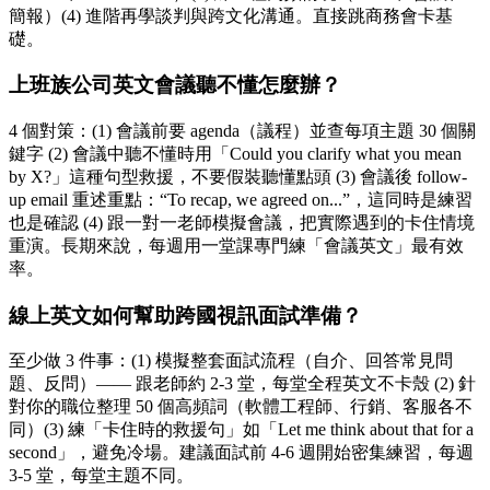
簡報）(4) 進階再學談判與跨文化溝通。直接跳商務會卡基
礎。
上班族公司英文會議聽不懂怎麼辦？
4 個對策：(1) 會議前要 agenda（議程）並查每項主題 30 個關
鍵字 (2) 會議中聽不懂時用「Could you clarify what you mean
by X?」這種句型救援，不要假裝聽懂點頭 (3) 會議後 follow-
up email 重述重點：“To recap, we agreed on...”，這同時是練習
也是確認 (4) 跟一對一老師模擬會議，把實際遇到的卡住情境
重演。長期來說，每週用一堂課專門練「會議英文」最有效
率。
線上英文如何幫助跨國視訊面試準備？
至少做 3 件事：(1) 模擬整套面試流程（自介、回答常見問
題、反問）—— 跟老師約 2-3 堂，每堂全程英文不卡殼 (2) 針
對你的職位整理 50 個高頻詞（軟體工程師、行銷、客服各不
同）(3) 練「卡住時的救援句」如「Let me think about that for a
second」，避免冷場。建議面試前 4-6 週開始密集練習，每週
3-5 堂，每堂主題不同。