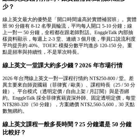
少？
線上英文最大的優勢是「開口時間遠高於實體補習班」。實體
班 90 分鐘有 8-12 名學員輪流，平均每人開口 5-10 分鐘；線
上一對一 50 分鐘，全程都在跟老師對話。EnggleTalk 內部抽
樣資料顯示，每週上 2-3 堂、連續 3 個月後，學員口說流利度
平均提升約 40%、TOEIC 模擬分數平均進步 120-150 分。重
點是頻率與持續性，不是單次時長。
線上英文一堂課大約多少錢？2026 年市場行情
2026 年台灣線上英文一對一課程行情約 NT$250-800 / 堂。差
異主要來自師資國籍（菲律賓 / 歐美）、課程時長（25 / 50 分
鐘）、平台模式（透明定價 / 自由上架 / 月訂閱）與是否綁
約。EnggleTalk 採全菲律賓籍資深外師、固定透明定價，每堂
NT$280-320（50 分鐘），方案總價 NT$2,560-5,600，30 天點
數無綁約。
線上英文課程一般多長時間？25 分鐘還是 50 分鐘
比較好？