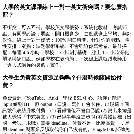
大學的英文課跟線上一對一英文衝突嗎？要怎麼搭
配？
不衝突，可以互補。學校英文課優勢：系統化教材、考試節
點、有同學討論；弱點：開口機會少、進度跟班上平均、無針
對性。線上一對一優勢：100% 開口時間、針對你的弱點、彈
性安排；弱點：缺乏學術系統、不會強迫你寫考卷。最佳搭
配：每週 4-6 小時，學校 2-3 小時打基礎、線上 1-2 小時深化
弱項與練口說。例如學校在教時態，下次線上課就跟老師用
「過去式講你的暑假」實作。
大學生免費英文資源足夠嗎？什麼時候該開始付
費？
免費資源（YouTube、Anki、學校 ESL 中心、語伴）能把
input 練到 B1，但 output（口說、寫作）會卡住。出現這 4 個
訊號代表該升級付費：(1) 看得懂但不會自己說 (2) 寫出來總是
被人覺得「中式英文」(3) 已經半年沒進步 (4) 有具體目標（出
國、考試、求職）需要 deadline。付費不是「比較高貴」，是
用 deadline 與專業反饋取代你自己沒有的。EnggleTalk 試聽免