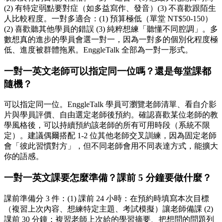
(2) 有特定弱點要對症（如多益寫作、發音）(3) 不喜歡跟陌生
人比較程度。一對多適合：(1) 預算極低（單堂 NT$50-150）
(2) 喜歡聽其他學員的錯誤 (3) 純粹想練「聽懂不同腔調」。多
數想真的進步的學員會選一對一，因為一對多的個別化程度極
低、進度被群體拖累。EnggleTalk 全部為一對一形式。
一對一英文老師可以指定同一位嗎？還是每堂課都
隨機？
可以指定同一位。EnggleTalk 學員可瀏覽老師清單、看自介影
片與學員評價、自由選定老師後預約。確認喜歡某位老師的教
學風格後，可以持續預約該老師的所有可用時段（系統不限
定）。建議偶爾搭配 1-2 位其他老師交叉訓練，因為固定老師
會「彼此習慣對方」，但不同老師會用不同表達方式，能擴大
你的語感。
一對一英文課要怎麼準備？課前 5 分鐘要做什麼？
課前準備分 3 件：(1) 課前 24 小時：在預約時填寫本次目標
（複習上次內容、想練特定主題、考試模擬）讓老師備課 (2)
課前 30 分鐘：複習老師上次給的學習摘要、把想問的問題列