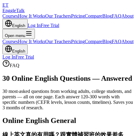
ET
EnggleTalk
Courses
How It Works
Our Teachers
Pricing
Compare
Blog
FAQ
About
Log In
Free Trial
English
Open menu
Courses
How It Works
Our Teachers
Pricing
Compare
Blog
FAQ
About
English
Log In
Free Trial
FAQ
30 Online English Questions — Answered
30 most-asked questions from working adults, college students, and
parents — all on one page. Each answer 120-300 words with
specific numbers (CEFR levels, lesson counts, timelines). Saves you
3 months of research.
Online English General
線上英文真的有用嗎？跟實體補習班的效果差多