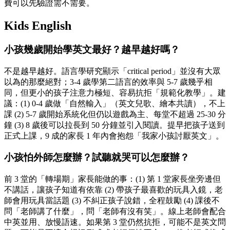
費可以先驗證需不需要。
Kids English
小孩幾歲開始學英文最好？越早越好嗎？
不是越早越好。語言學研究顯示「critical period」並沒有大眾
以為的那麼絕對；3-4 歲學第二語言的效率與 5-7 歲幾乎相
同，但更小的孩子注意力極短、容易抗拒「規範化教學」。建
議：(1) 0-4 歲做「自然輸入」（英文兒歌、繪本共讀），不上
課 (2) 5-7 歲開始系統化但仍以遊戲為主、每堂不超過 25-30 分
鐘 (3) 8 歲後可以拉長到 50 分鐘並引入閱讀。提早把孩子送到
正式上課，9 成的家長 1 年內會抱怨「我家小孩討厭英文」。
小孩怕外師怎麼辦？試聽就哭可以怎麼辦？
前 3 堂的「轉場期」家長能做的事：(1) 第 1 堂家長坐旁邊但
不講話，讓孩子知道有依靠 (2) 帶孩子最喜歡的玩具入鏡，老
師會用玩具當話題 (3) 不糾正孩子說錯，全程鼓勵 (4) 課後不
問「老師講了什麼」，問「老師有沒有笑」。線上老師會配合
中英並用、放慢語速。如果第 3 堂仍然抗拒，可能不是英文問