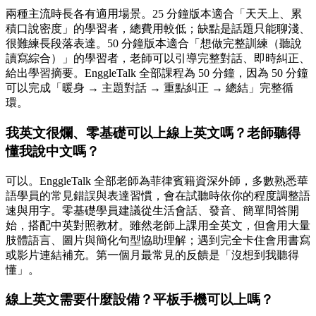
兩種主流時長各有適用場景。25 分鐘版本適合「天天上、累
積口說密度」的學習者，總費用較低；缺點是話題只能聊淺、
很難練長段落表達。50 分鐘版本適合「想做完整訓練（聽說
讀寫綜合）」的學習者，老師可以引導完整對話、即時糾正、
給出學習摘要。EnggleTalk 全部課程為 50 分鐘，因為 50 分鐘
可以完成「暖身 → 主題對話 → 重點糾正 → 總結」完整循
環。
我英文很爛、零基礎可以上線上英文嗎？老師聽得
懂我說中文嗎？
可以。EnggleTalk 全部老師為菲律賓籍資深外師，多數熟悉華
語學員的常見錯誤與表達習慣，會在試聽時依你的程度調整語
速與用字。零基礎學員建議從生活會話、發音、簡單問答開
始，搭配中英對照教材。雖然老師上課用全英文，但會用大量
肢體語言、圖片與簡化句型協助理解；遇到完全卡住會用書寫
或影片連結補充。第一個月最常見的反饋是「沒想到我聽得
懂」。
線上英文需要什麼設備？平板手機可以上嗎？