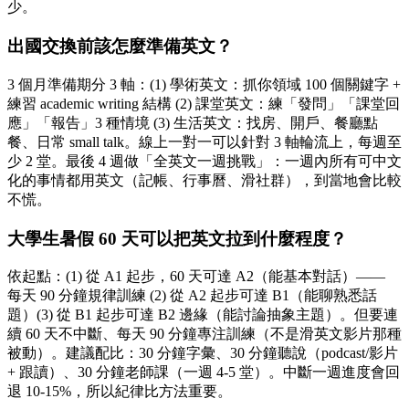
少。
出國交換前該怎麼準備英文？
3 個月準備期分 3 軸：(1) 學術英文：抓你領域 100 個關鍵字 +
練習 academic writing 結構 (2) 課堂英文：練「發問」「課堂回
應」「報告」3 種情境 (3) 生活英文：找房、開戶、餐廳點
餐、日常 small talk。線上一對一可以針對 3 軸輪流上，每週至
少 2 堂。最後 4 週做「全英文一週挑戰」：一週內所有可中文
化的事情都用英文（記帳、行事曆、滑社群），到當地會比較
不慌。
大學生暑假 60 天可以把英文拉到什麼程度？
依起點：(1) 從 A1 起步，60 天可達 A2（能基本對話）——
每天 90 分鐘規律訓練 (2) 從 A2 起步可達 B1（能聊熟悉話
題）(3) 從 B1 起步可達 B2 邊緣（能討論抽象主題）。但要連
續 60 天不中斷、每天 90 分鐘專注訓練（不是滑英文影片那種
被動）。建議配比：30 分鐘字彙、30 分鐘聽說（podcast/影片
+ 跟讀）、30 分鐘老師課（一週 4-5 堂）。中斷一週進度會回
退 10-15%，所以紀律比方法重要。