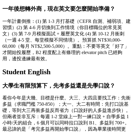
一年後想轉外商，現在英文要怎麼開始準備？
一年計畫倒推：(1) 第 1-3 月打基礎（CEFR 自測、補弱項、建
習慣）(2) 第 4-6 月切換到工作情境（你目標職位的常見英
文）(3) 第 7-9 月模擬面試 + 履歷英文化 (4) 第 10-12 月衝刺
（一週 4-5 堂、每堂模擬不同情境）。預算抓 NT$30,000-
60,000（每月 NT$2,500-5,000）。重點：不要等英文「好了」
才開始投履歷，B2 程度配上有條理的 elevator pitch 已經夠
用，邊投邊練最有效。
Student English
大學生有限預算下，先考多益還是先學口說？
看你今年是大幾、目標是什麼。大三、大四且要找工作：先衝
多益（求職門檻 750-850）；大一、大二有時間：先打口說基
礎，等到大三再衝多益反而省力（口說好的人多益進步快）。
但兩者並非互斥：每週 1-2 堂線上一對一練口說 + 自學多益 1
小時/天的組合，6 個月可以同時拉口說到 B1、多益到 700+。
最忌諱的是「考完多益再開始學口說」，因為畢業後時間更