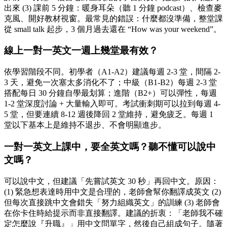
出來 (3) 課前 5 分鐘：暖身耳朵（聽 1 分鐘 podcast）、檢查麥
克風、開好教材視窗。最常見的錯誤：什麼都沒準備，整堂課
從 small talk 起步，3 個月過去還在 “How was your weekend”。
線上一對一英文一週上幾堂最有效？
依學習階段不同。初學者（A1-A2）建議每週 2-3 堂，間隔 2-
3 天，避免一次塞太多消化不了；中級（B1-B2）每週 2-3 堂
搭配每日 30 分鐘自學最划算；進階（B2+）可以彈性，每週
1-2 堂深度討論 + 大量輸入即可。考試衝刺期可以拉到每週 4-
5 堂，但要連續 8-12 週後降回 2 堂維持，避免疲乏。每週 1
堂以下基本上是維持不退步、不會明顯進步。
一對一英文上課中，要全英文嗎？聽不懂可以說中
文嗎？
可以說中文，但建議「先嘗試英文 30 秒」再回中文。原因：
(1) 緊急想表達時用中文是合理的，老師會幫你翻譯成英文 (2)
但每次直接跳中文會錯失「努力組織英文」的訓練 (3) 老師會
在你卡住時給提示而非直接翻譯。建議的折衷：「老師我不確
定怎麼說『升職』」用中文問單字，然後自己組成句子。隨著