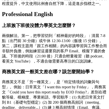
程度提升，中文使用比例會自然下降，這是進步指標之一。
Professional English
上班族下班後沒體力學英文怎麼辦？
兩個解法。第一，把學習切到「精神最好的時段」：清晨 7-8
點（出門前 30 分鐘）或午休 12:30-13:00（飯後 15 分鐘）。
第二，課程主題用「跟工作相關」的內容讓學習與工作整合而
非額外負擔，例如練習這週要寫的客戶 Email、模擬下週的會
議。下班後的時段（21:00 後）只適合輕量複習（聽 podcast、
看英文 YouTube），不適合做需要高專注的口說訓練。
商務英文跟一般英文差在哪？該怎麼開始學？
商務英文不是「另一種英文」，是「特定情境的詞彙與句
型」。例如：日常英文「I want this report by Friday」，商務英
文「Could you have this report ready by EOD Friday?」差別在禮
貌等級、模糊度、專業術語。學習順序：(1) 先把日常英文打
到 B1（基礎句型穩定）(2) 加 200 個商務高頻詞（meeting、
deadline、deliverable...）(3) 練 3 種高頻情境（Email、會議、