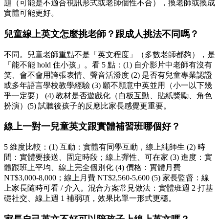
題（可能是不適合視訊形式或老師個性不合），換老師或換成
實體可能更好。
兒童線上英文怎麼挑老師？跟成人挑法不同嗎？
不同。兒童老師重點不是「英文程度」（多數老師都夠），是
「能不能 hold 住小孩」。看 5 點：(1) 自介影片中老師有沒有
笑、會不會用誇張表情、聲音活潑度 (2) 是否有兒童專業認證
或多年語言學校教學經驗 (3) 願不願意中英並用（小一以下幾
乎一定要） (4) 教材是否遊戲化（白板互動、貼紙獎勵、角色
扮演）(5) 試聽後孩子的反應比家長感覺更重要。
線上一對一兒童英文跟實體補習班哪個好？
5 維度比較：(1) 互動：實體有同學互動，線上純師生 (2) 時
間：實體要接送、固定時段；線上彈性、可在家 (3) 進度：實
體跟班上平均、線上完全個別化 (4) 價格：實體月費
NT$3,000-8,000；線上月費 NT$2,560-5,600 (5) 家長監督：線
上家長隨時可看 / 介入。混合方案常見做法：實體班週 2 打基
礎社交、線上週 1 補弱項，效果比單一形式更穩。