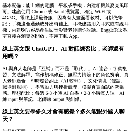
基本配備：能上網的電腦、平板或手機，內建相機與麥克風即
可。建議使用 Chrome 或 Safari 瀏覽器、穩定 Wi-Fi 或
4G/5G。電腦上課最舒服，因為有大畫面看教材、可以做筆
記；手機適合通勤或外出時補上。耳機建議用入耳式或有線耳
機，內建喇叭容易產生回音影響老師聽你說話。EnggleTalk 教
室直接在瀏覽器開啟，不用下載 App。
線上英文跟 ChatGPT、AI 對話練習比，老師還有
用嗎？
AI 與真人老師是「互補」而不是「取代」。AI 適合：字彙複
習、文法解釋、寫作初稿修正、無壓力情境下的角色扮演。真
人老師適合：即時發音糾正（AI 較弱）、文化情境（俚語、
職場潛規則）、學習動力與挫折處理、模擬真實面試的緊張
感。理想配比：每週 6-8 小時 AI 自學 + 2-3 小時真人課，AI
練 input 與筆記、老師練 output 與糾錯。
線上英文要學多久才會有感覺？多久能跟外國人聊
天？