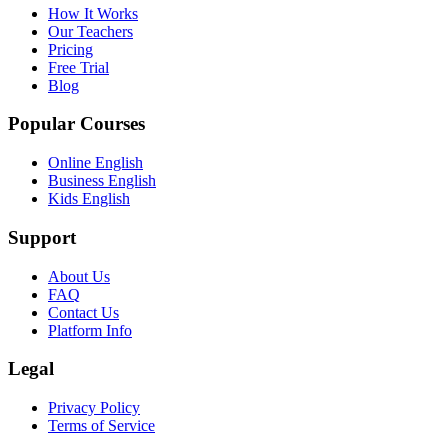
How It Works
Our Teachers
Pricing
Free Trial
Blog
Popular Courses
Online English
Business English
Kids English
Support
About Us
FAQ
Contact Us
Platform Info
Legal
Privacy Policy
Terms of Service