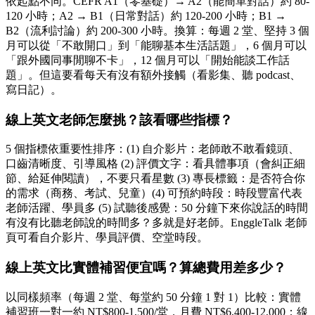
依起點不同。CEFR A1（零基礎）→ A2（能簡單對話）約 80-
120 小時；A2 → B1（日常對話）約 120-200 小時；B1 →
B2（流利討論）約 200-300 小時。換算：每週 2 堂、堅持 3 個
月可以從「不敢開口」到「能聊基本生活話題」，6 個月可以
「跟外國同事閒聊不卡」，12 個月可以「開始能談工作話
題」。但這要看每天有沒有額外接觸（看影集、聽 podcast、
寫日記）。
線上英文老師怎麼挑？該看哪些指標？
5 個指標依重要性排序：(1) 自介影片：老師敢不敢看鏡頭、
口齒清晰度、引導風格 (2) 評價文字：看具體事項（會糾正細
節、給延伸閱讀），不要只看星數 (3) 專長標籤：是否符合你
的需求（商務、考試、兒童）(4) 可預約時段：時段豐富代表
老師活躍、學員多 (5) 試聽後感覺：50 分鐘下來你說話的時間
有沒有比聽老師說的時間多？多就是好老師。EnggleTalk 老師
頁可看自介影片、學員評價、空堂時段。
線上英文比實體補習便宜嗎？算總費用差多少？
以同樣頻率（每週 2 堂、每堂約 50 分鐘 1 對 1）比較：實體
補習班一對一約 NT$800-1,500/堂，月費 NT$6,400-12,000；線