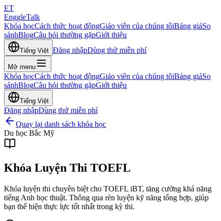
ET
EnggleTalk
Khóa học
Cách thức hoạt động
Giáo viên của chúng tôi
Bảng giá
So
sánh
Blog
Câu hỏi thường gặp
Giới thiệu
Đăng nhập
Dùng thử miễn phí
Tiếng Việt
Mở menu
Khóa học
Cách thức hoạt động
Giáo viên của chúng tôi
Bảng giá
So
sánh
Blog
Câu hỏi thường gặp
Giới thiệu
Tiếng Việt
Đăng nhập
Dùng thử miễn phí
Quay lại danh sách khóa học
Du học Bắc Mỹ
Khóa Luyện Thi TOEFL
Khóa luyện thi chuyên biệt cho TOEFL iBT, tăng cường khả năng
tiếng Anh học thuật. Thông qua rèn luyện kỹ năng tổng hợp, giúp
bạn thể hiện thực lực tốt nhất trong kỳ thi.