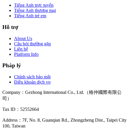
Tiếng Anh trực tuyến
Tiếng Anh thương mại
Tiếng Anh trẻ em
Hỗ trợ
About Us
Câu hỏi thường gặp
Liên hệ
Platform Info
Pháp lý
Chính sách bảo mật
Điều khoản dịch vụ
Company
：
Gezhong International Co., Ltd.（格仲國際有限公
司）
Tax ID
：52552664
Address
：
7F, No. 8, Guanqian Rd., Zhongzheng Dist., Taipei City
100, Taiwan