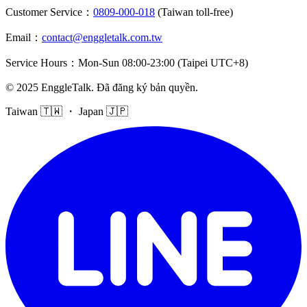
Customer Service
：
0809-000-018
(Taiwan toll-free)
Email
：
contact@enggletalk.com.tw
Service Hours
：
Mon-Sun 08:00-23:00 (Taipei UTC+8)
©
2025
EnggleTalk
.
Đã đăng ký bản quyền
.
Taiwan 🇹🇼 ・ Japan 🇯🇵