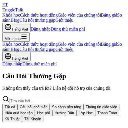
ET
EnggleTalk
Khóa học
Cách thức hoạt động
Giáo viên của chúng tôi
Bảng giá
So
sánh
Blog
Câu hỏi thường gặp
Giới thiệu
Đăng nhập
Dùng thử miễn phí
Tiếng Việt
Mở menu
Khóa học
Cách thức hoạt động
Giáo viên của chúng tôi
Bảng giá
So
sánh
Blog
Câu hỏi thường gặp
Giới thiệu
Tiếng Việt
Đăng nhập
Dùng thử miễn phí
Câu Hỏi Thường Gặp
Không tìm thấy câu trả lời? Liên hệ đội hỗ trợ của chúng tôi
Tất cả
Câu hỏi phổ biến
So sánh nền tảng
Thông tin giáo viên
Hiệu quả học tập
Học phí
Hướng Dẫn
Lớp Học
Thanh Toán
Kỹ Thuật
Tài Khoản