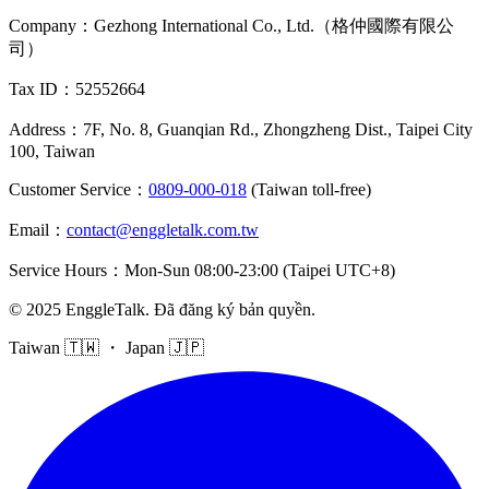
Company
：
Gezhong International Co., Ltd.（格仲國際有限公
司）
Tax ID
：52552664
Address
：
7F, No. 8, Guanqian Rd., Zhongzheng Dist., Taipei City
100, Taiwan
Customer Service
：
0809-000-018
(Taiwan toll-free)
Email
：
contact@enggletalk.com.tw
Service Hours
：
Mon-Sun 08:00-23:00 (Taipei UTC+8)
©
2025
EnggleTalk
.
Đã đăng ký bản quyền
.
Taiwan 🇹🇼 ・ Japan 🇯🇵