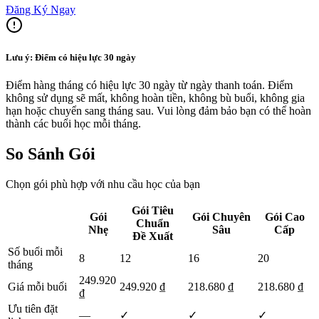
Đăng Ký Ngay
Lưu ý: Điểm có hiệu lực 30 ngày
Điểm hàng tháng có hiệu lực 30 ngày từ ngày thanh toán. Điểm
không sử dụng sẽ mất, không hoàn tiền, không bù buổi, không gia
hạn hoặc chuyển sang tháng sau. Vui lòng đảm bảo bạn có thể hoàn
thành các buổi học mỗi tháng.
So Sánh Gói
Chọn gói phù hợp với nhu cầu học của bạn
Gói Tiêu
Gói
Gói Chuyên
Gói Cao
Chuẩn
Nhẹ
Sâu
Cấp
Đề Xuất
Số buổi mỗi
8
12
16
20
tháng
249.920
Giá mỗi buổi
249.920 ₫
218.680 ₫
218.680 ₫
₫
Ưu tiên đặt
—
✓
✓
✓