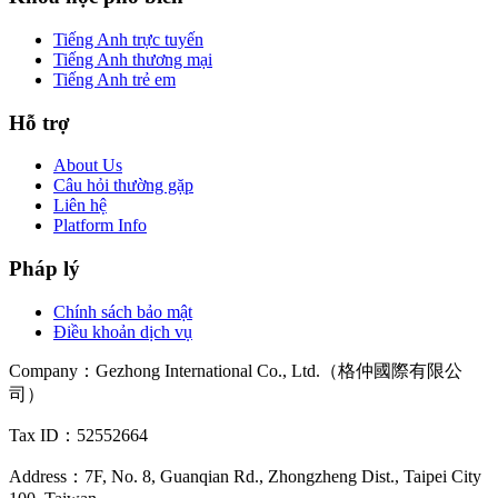
Tiếng Anh trực tuyến
Tiếng Anh thương mại
Tiếng Anh trẻ em
Hỗ trợ
About Us
Câu hỏi thường gặp
Liên hệ
Platform Info
Pháp lý
Chính sách bảo mật
Điều khoản dịch vụ
Company
：
Gezhong International Co., Ltd.（格仲國際有限公
司）
Tax ID
：52552664
Address
：
7F, No. 8, Guanqian Rd., Zhongzheng Dist., Taipei City