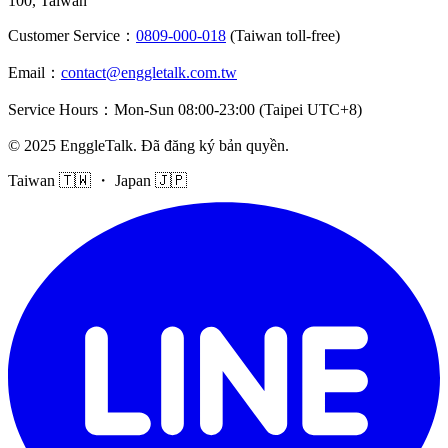
100, Taiwan
Customer Service
：
0809-000-018
(Taiwan toll-free)
Email
：
contact@enggletalk.com.tw
Service Hours
：
Mon-Sun 08:00-23:00 (Taipei UTC+8)
©
2025
EnggleTalk
.
Đã đăng ký bản quyền
.
Taiwan 🇹🇼 ・ Japan 🇯🇵