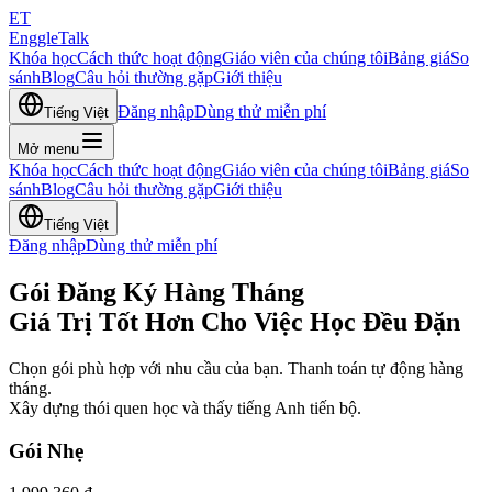
ET
EnggleTalk
Khóa học
Cách thức hoạt động
Giáo viên của chúng tôi
Bảng giá
So
sánh
Blog
Câu hỏi thường gặp
Giới thiệu
Đăng nhập
Dùng thử miễn phí
Tiếng Việt
Mở menu
Khóa học
Cách thức hoạt động
Giáo viên của chúng tôi
Bảng giá
So
sánh
Blog
Câu hỏi thường gặp
Giới thiệu
Tiếng Việt
Đăng nhập
Dùng thử miễn phí
Gói Đăng Ký Hàng Tháng
Giá Trị Tốt Hơn Cho Việc Học Đều Đặn
Chọn gói phù hợp với nhu cầu của bạn. Thanh toán tự động hàng
tháng.
Xây dựng thói quen học và thấy tiếng Anh tiến bộ.
Gói Nhẹ