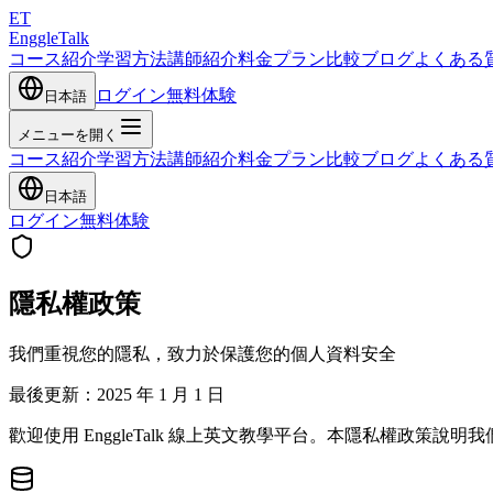
ET
EnggleTalk
コース紹介
学習方法
講師紹介
料金プラン
比較
ブログ
よくある
ログイン
無料体験
日本語
メニューを開く
コース紹介
学習方法
講師紹介
料金プラン
比較
ブログ
よくある
日本語
ログイン
無料体験
隱私權政策
我們重視您的隱私，致力於保護您的個人資料安全
最後更新：2025 年 1 月 1 日
歡迎使用 EnggleTalk 線上英文教學平台。本隱私權政