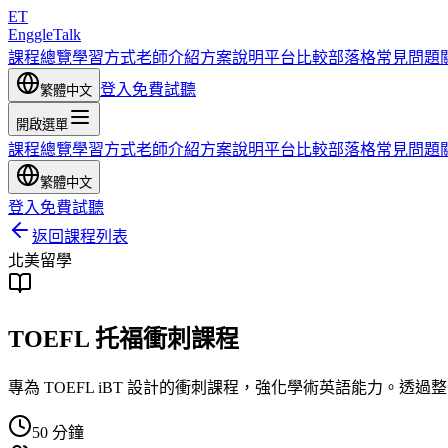
ET
EnggleTalk
課程總覽
學習方式
老師介紹
方案說明
平台比較
部落格
常見問題
登入
免費試聽
繁體中文
開啟選單
課程總覽
學習方式
老師介紹
方案說明
平台比較
部落格
常見問題
繁體中文
登入
免費試聽
返回課程列表
北美留學
TOEFL 托福衝刺課程
專為 TOEFL iBT 設計的衝刺課程，強化學術英語能力。
50
分鐘