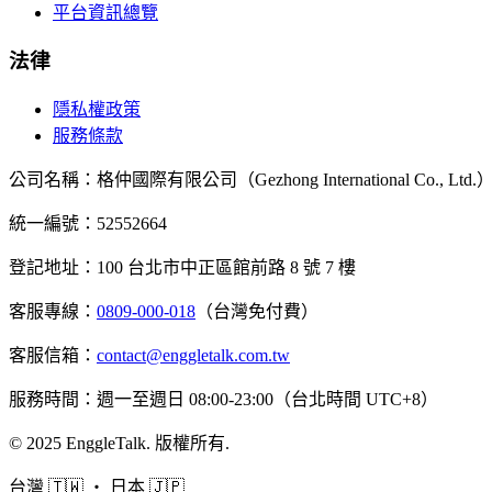
平台資訊總覽
法律
隱私權政策
服務條款
公司名稱
：
格仲國際有限公司（Gezhong International Co., Ltd.
統一編號
：52552664
登記地址
：
100 台北市中正區館前路 8 號 7 樓
客服專線
：
0809-000-018
（台灣免付費）
客服信箱
：
contact@enggletalk.com.tw
服務時間
：
週一至週日 08:00-23:00（台北時間 UTC+8）
©
2025
EnggleTalk
.
版權所有
.
台灣 🇹🇼 ・ 日本 🇯🇵